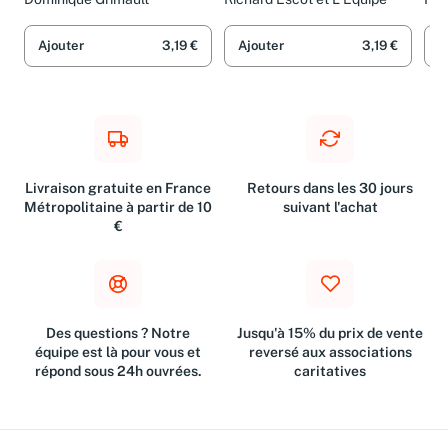
20
Dominique Grimault
Richard Escot et L'Équipe
Féli
Ajouter
3,19 €
Ajouter
3,19 €
A
Livraison gratuite en France
Retours dans les 30 jours
Métropolitaine à partir de 10
suivant l'achat
€
Des questions ? Notre
Jusqu'à 15% du prix de vente
équipe est là pour vous et
reversé aux associations
répond sous 24h ouvrées.
caritatives