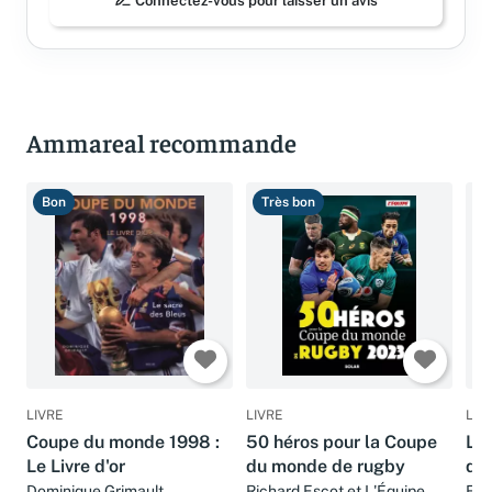
Connectez-vous pour laisser un avis
Ammareal recommande
Bon
Très bon
T
LIVRE
LIVRE
LIV
Coupe du monde 1998 :
50 héros pour la Coupe
L'h
Le Livre d'or
du monde de rugby
du