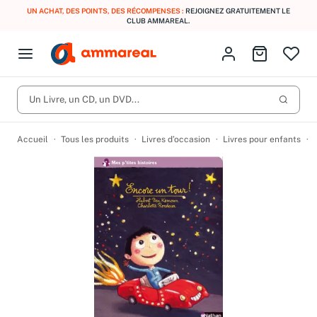
UN ACHAT, DES POINTS, DES RÉCOMPENSES :
REJOIGNEZ GRATUITEMENT LE
CLUB AMMAREAL.
Fermer le menu
Identifiez-vous
Aller au p
Open menu
Livres d’occasion
Lancer 
CD d'occasion
Un Livre, un CD, un DVD...
Produits
Catégories
DVD d'occasion
Accueil
Tous les produits
Livres d’occasion
Livres pour enfants
Vinyles d'occasion
Partitions
Culture à 1 €
Vous n'avez pas trouvé l'article que vous cherchiez ?
Activez les notifications dans votre compte pour être alerté dès
Meilleures ventes
qu'il est en stock.
Nos engagements
Créer une alerte