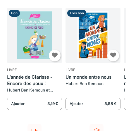
Bon
Très bon
B
LIVRE
LIVRE
LIV
L'année de Clarisse -
Un monde entre nous
L'a
Encore des poux !
mer
Hubert Ben Kemoun
Hubert Ben Kemoun et
Hub
Colonel Moutarde
Ajouter
3,19 €
Ajouter
5,58 €
A