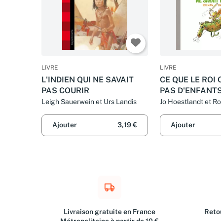
LIVRE
LIVRE
L'INDIEN QUI NE SAVAIT
CE QUE LE ROI 
PAS COURIR
PAS D'ENFANTS
PAS...
Leigh Sauerwein et Urs Landis
Jo Hoestlandt et R
Ajouter
3,19 €
Ajouter
Livraison gratuite en France
Retou