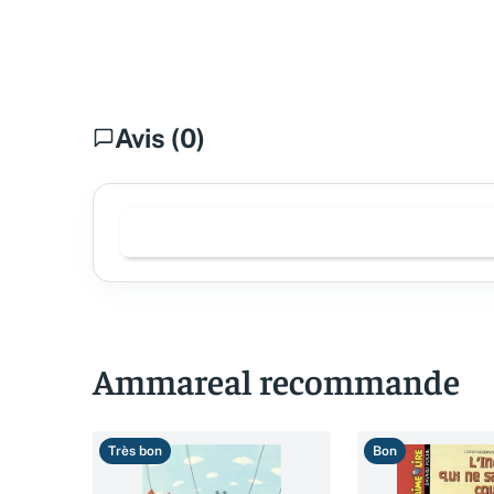
Avis (0)
Ammareal recommande
Très bon
Bon