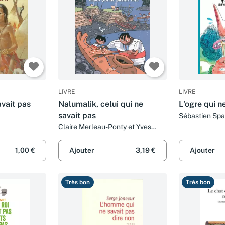
LIVRE
LIVRE
avait pas
Nalumalik, celui qui ne
L'ogre qui ne
savait pas
Sébastien Sp
Claire Merleau-Ponty et Yves
Calarnou
1,00 €
Ajouter
3,19 €
Ajouter
Très bon
Très bon