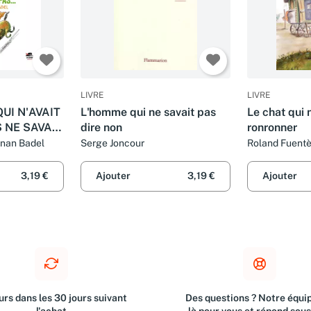
LIVRE
LIVRE
QUI N'AVAIT
L'homme qui ne savait pas
Le chat qui 
 NE SAVAIT
dire non
ronronner
onan Badel
Serge Joncour
Roland Fuent
Moreau
3,19 €
Ajouter
3,19 €
Ajouter
rs dans les 30 jours suivant
Des questions ? Notre équip