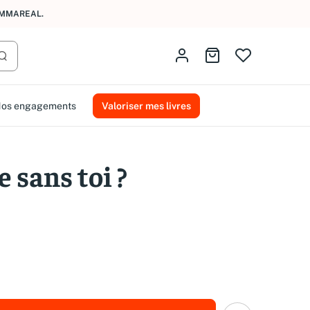
AMMAREAL.
Identifiez-vous
Aller au panier
Lancer la recherche
os engagements
Valoriser mes livres
e sans toi ?