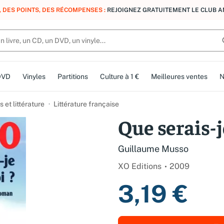
, DES POINTS, DES RÉCOMPENSES :
REJOIGNEZ GRATUITEMENT LE CLUB 
DVD
Vinyles
Partitions
Culture à 1 €
Meilleures ventes
N
et littérature
Littérature française
Que serais-j
Guillaume Musso
XO Editions
2009
3,19 €