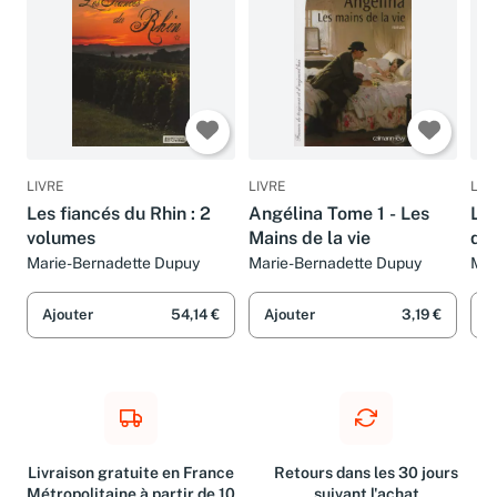
LIVRE
LIVRE
LIV
Les fiancés du Rhin : 2
Angélina Tome 1 - Les
Le
volumes
Mains de la vie
dél
to
Marie-Bernadette Dupuy
Marie-Bernadette Dupuy
Mar
Ajouter
54,14 €
Ajouter
3,19 €
A
Livraison gratuite en France
Retours dans les 30 jours