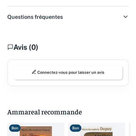
Questions fréquentes
Avis (0)
Connectez-vous pour laisser un avis
Ammareal recommande
Bon
Bon
B