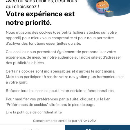
International
🇪🇸
Espagne
🇩🇪
Allemagne
🇮🇹
Italie
Donner vos livres
Ammareal © 2026