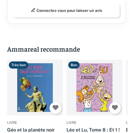
Connectez-vous pour laisser un avis
Ammareal recommande
Très bon
Bon
B
LIVRE
LIVRE
LIV