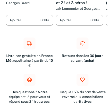
Géo et la planète noir
Léo et Lu, Tome 8 : Et 1 !
Ban
et 2 ! et 3 héros !
(la)
Georges Grard
Jak Lemonnier et Georges
Jak
Grard
Ajouter
3,19 €
Ajouter
3,19 €
A
Livraison gratuite en France
Retours dans les 30 jours
Métropolitaine à partir de 10
suivant l'achat
€
Des questions ? Notre
Jusqu'à 15% du prix de vente
équipe est là pour vous et
reversé aux associations
répond sous 24h ouvrées.
caritatives