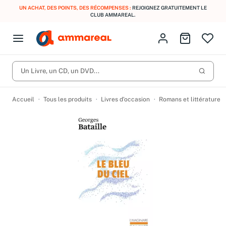
UN ACHAT, DES POINTS, DES RÉCOMPENSES :
REJOIGNEZ GRATUITEMENT LE
CLUB AMMAREAL.
Fermer le menu
Identifiez-vous
Aller au p
Open menu
Livres d’occasion
Lancer 
CD d'occasion
Un Livre, un CD, un DVD...
Produits
Catégories
DVD d'occasion
Accueil
Tous les produits
Livres d’occasion
Romans et littérature
Vinyles d'occasion
Partitions
Culture à 1 €
Vous n'avez pas trouvé l'article que vous cherchiez ?
Activez les notifications dans votre compte pour être alerté dès
Meilleures ventes
qu'il est en stock.
Nos engagements
Créer une alerte