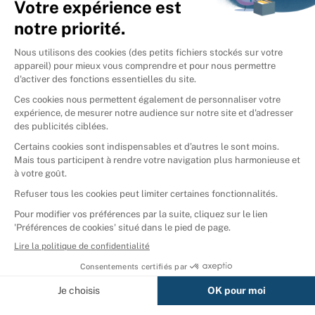
International
🇪🇸
Espagne
🇩🇪
Allemagne
🇮🇹
Italie
Donner vos livres
Ammareal © 2026
Afficher tous les résultats