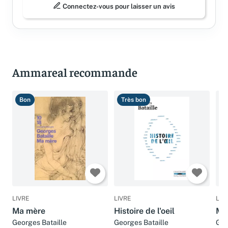
Connectez-vous pour laisser un avis
Ammareal recommande
Bon
Très bon
T
LIVRE
LIVRE
LIV
Ma mère
Histoire de l'oeil
Ma
Georges Bataille
Georges Bataille
Geo