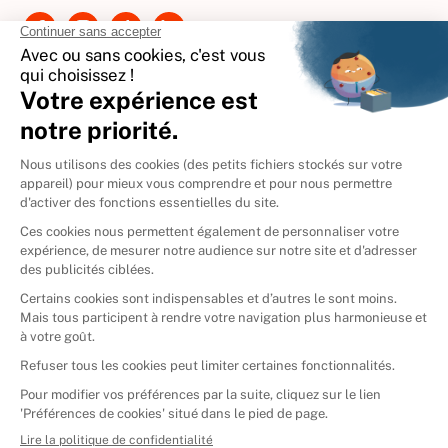
Contactez-nous
International
🇪🇸
Espagne
🇩🇪
Allemagne
🇮🇹
Italie
Donner vos livres