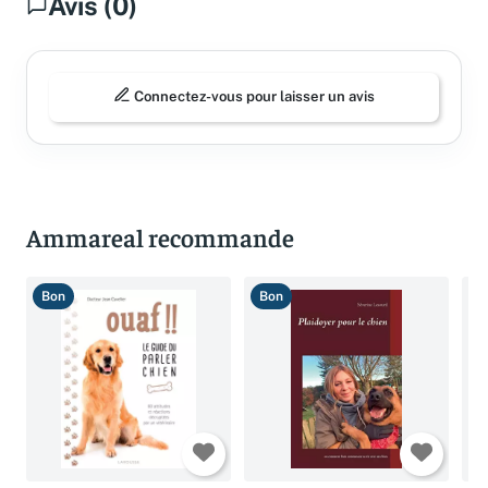
Avis (0)
Connectez-vous pour laisser un avis
Ammareal recommande
Bon
Bon
C