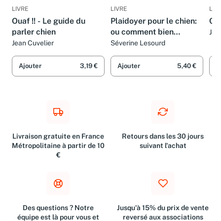
LIVRE
LIVRE
LIV
Ouaf !! - Le guide du
Plaidoyer pour le chien:
Ch
parler chien
ou comment bien
Jea
Gir
commencer sa vie avec
Jean Cuvelier
Séverine Lesourd
un chien
Ajouter
3,19 €
Ajouter
5,40 €
A
Livraison gratuite en France
Retours dans les 30 jours
Métropolitaine à partir de 10
suivant l'achat
€
Des questions ? Notre
Jusqu'à 15% du prix de vente