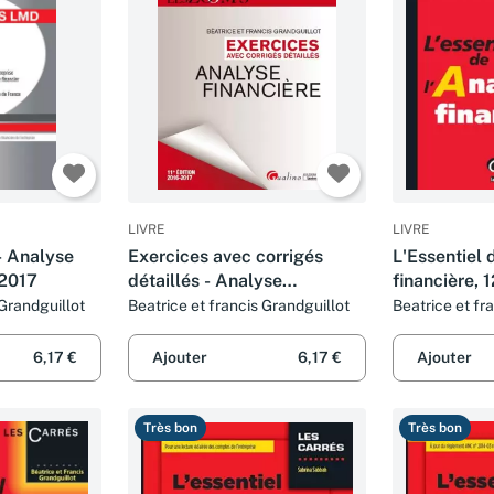
LIVRE
LIVRE
 Analyse
Exercices avec corrigés
L'Essentiel 
-2017
détaillés - Analyse
financière,
financière 2016-2017
 Grandguillot
Beatrice et francis Grandguillot
Beatrice et fr
6,17 €
Ajouter
6,17 €
Ajouter
Très bon
Très bon