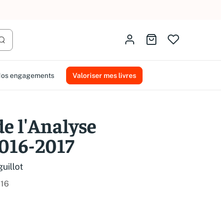
AMMAREAL.
Identifiez-vous
Aller au panier
Lancer la recherche
os engagements
Valoriser mes livres
de l'Analyse
2016-2017
uillot
16