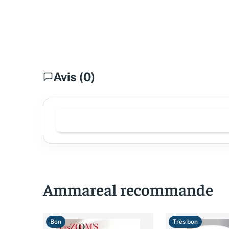
Avis (0)
Ammareal recommande
Bon
Très bon