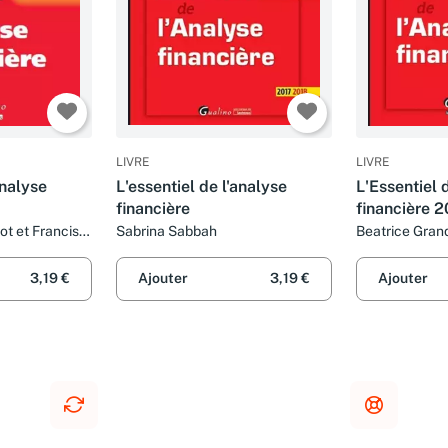
LIVRE
LIVRE
analyse
L'essentiel de l'analyse
L'Essentiel 
financière
financière 
Ed.
ot et Francis
Sabrina Sabbah
Beatrice Grand
Grandguillot
3,19 €
Ajouter
3,19 €
Ajouter