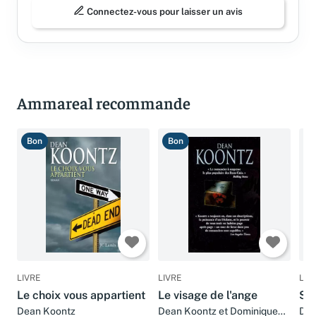
Connectez-vous pour laisser un avis
Ammareal recommande
Bon
Bon
T
LIVRE
LIVRE
LIV
Le choix vous appartient
Le visage de l'ange
Sh
Dean Koontz
Dean Koontz et Dominique
DE