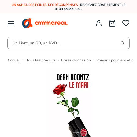
UN ACHAT, DES POINTS, DES RÉCOMPENSES :
REJOIGNEZ GRATUITEMENT LE
CLUB AMMAREAL.
Fermer le menu
Identifiez-vous
Aller au p
Open menu
Livres d’occasion
Lancer 
CD d'occasion
Un Livre, un CD, un DVD...
Produits
Catégories
DVD d'occasion
Accueil
Tous les produits
Livres d’occasion
Romans policiers et po
Vinyles d'occasion
Partitions
Culture à 1 €
Vous n'avez pas trouvé l'article que vous cherchiez ?
Activez les notifications dans votre compte pour être alerté dès
Meilleures ventes
qu'il est en stock.
Nos engagements
Créer une alerte