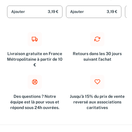
Defert
Ajouter
3,19 €
Ajouter
3,19 €
A
Livraison gratuite en France
Retours dans les 30 jours
Métropolitaine à partir de 10
suivant l'achat
€
Des questions ? Notre
Jusqu'à 15% du prix de vente
équipe est là pour vous et
reversé aux associations
répond sous 24h ouvrées.
caritatives