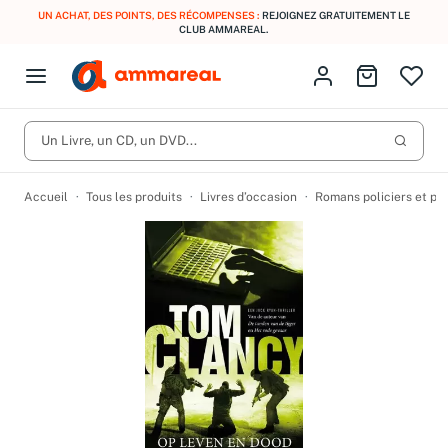
UN ACHAT, DES POINTS, DES RÉCOMPENSES :
REJOIGNEZ GRATUITEMENT LE
CLUB AMMAREAL.
Fermer le menu
Identifiez-vous
Aller au p
Open menu
Livres d’occasion
Lancer 
CD d'occasion
Un Livre, un CD, un DVD...
Produits
Catégories
DVD d'occasion
Accueil
Tous les produits
Livres d’occasion
Romans policiers et po
Vinyles d'occasion
Partitions
Culture à 1 €
Vous n'avez pas trouvé l'article que vous cherchiez ?
Activez les notifications dans votre compte pour être alerté dès
Meilleures ventes
qu'il est en stock.
Nos engagements
Créer une alerte