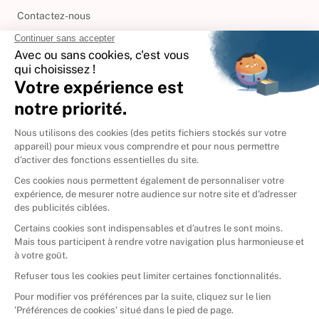
Contactez-nous
International
🇪🇸
Espagne
🇩🇪
Allemagne
🇮🇹
Italie
Donner vos livres