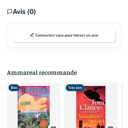
Avis (0)
Connectez-vous pour laisser un avis
Ammareal recommande
Bon
Très bon
B