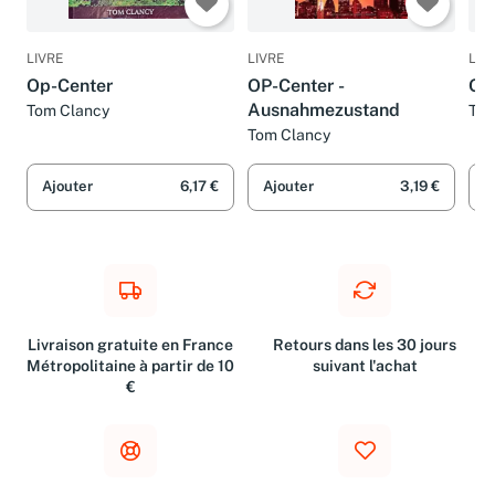
LIVRE
LIVRE
LIV
Op-Center
OP-Center -
Op 
Ausnahmezustand
Tom Clancy
Tom
Tom Clancy
Ajouter
6,17 €
Ajouter
3,19 €
A
Livraison gratuite en France
Retours dans les 30 jours
Métropolitaine à partir de 10
suivant l'achat
€