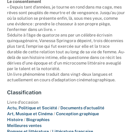
Le consentement
« Depuis tant d'années, je tourne en rond dans ma cage, mes
rêves sont peuplés de meurtre et de vengeance. Jusqu'au jour
où la solution se présente enfin, là, sous mes yeux, comme
une évidence : prendre le chasseur à son propre piège,
l'enfermer dans un livre. »
Séduite à l'âge de quatorze ans par un célèbre écrivain
quinquagénaire, Vanessa Springora dépeint, trois décennies
plus tard, l'emprise qui fut exercée sur elle et la trace
durable de cette relation tout au long de sa vie de femme. Au-
delà de son histoire intime, elle questionne dans ce récit les
dérives d'une époque et d'un microcosme littéraire aveuglé
par le talent et la notoriété.
Un livre phénomène traduit dans vingt-deux langues et
actuellement en cours d'adaptation cinématographique.
Classification
Livre d'occasion
Actu, Politique et Société
/
Documents d'actualité
Art, Musique et Cinéma
/
Conception graphique
Histoire
/
Biographies
Meilleures ventes
Romans et littérature
/
Littérature française