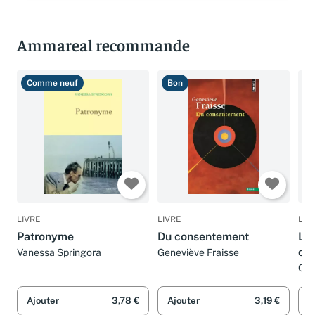
Ammareal recommande
Comme neuf
Bon
T
LIVRE
LIVRE
LIV
Patronyme
Du consentement
Le 
co
Vanessa Springora
Geneviève Fraisse
Col
Ajouter
3,78 €
Ajouter
3,19 €
A