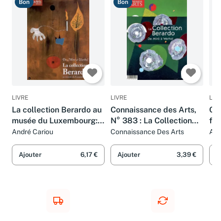
Bon
Bon
T
LIVRE
LIVRE
LIV
La collection Berardo au
Connaissance des Arts,
Cor
musée du Luxembourg:
N° 383 : La Collection
fon
De Miro à Warhol
Berardo : De Miro à
André Cariou
Connaissance Des Arts
And
bea
Warhol
des
Ajouter
6,17 €
Ajouter
3,39 €
A
Lou