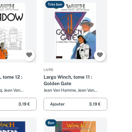
Très bon
LIVRE
 tome 12 :
Largo Winch, tome 11 :
Golden Gate
q, Jean Van
Jean Van Hamme, Jean Van
pe Francq et Jean
Hamme, Jean Van Hamme et Jean
Van Hamme
3,19 €
Ajouter
3,19 €
Bon