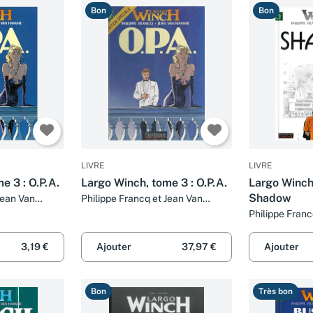
Bon
Bon
LIVRE
LIVRE
e 3 : O.P.A.
Largo Winch, tome 3 : O.P.A.
Largo Winch,
Shadow
Jean Van
Philippe Francq et Jean Van
Hamme
Philippe Franc
Hamme, Philip
Van Hamme
3,19 €
Ajouter
37,97 €
Ajouter
Bon
Très bon