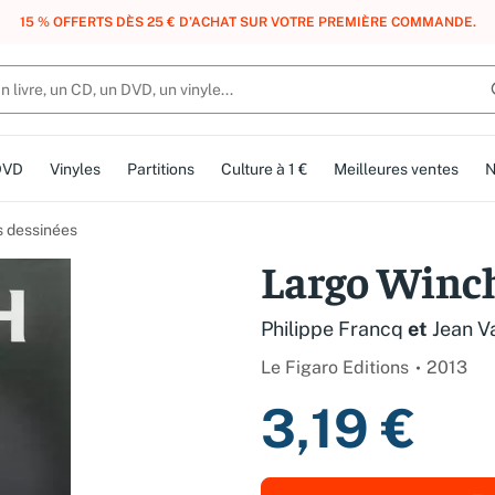
, DES POINTS, DES RÉCOMPENSES :
REJOIGNEZ GRATUITEMENT LE CLUB 
DVD
Vinyles
Partitions
Culture à 1 €
Meilleures ventes
N
 dessinées
Largo Winch,
Philippe Francq
et
Jean 
Le Figaro Editions
2013
3,19 €