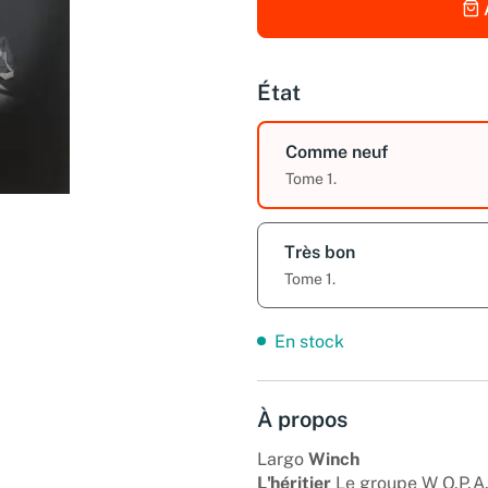
État
Comme neuf
Tome 1.
Très bon
Tome 1.
En stock
À propos
Largo
Winch
L'héritier
Le groupe W O.P.A.