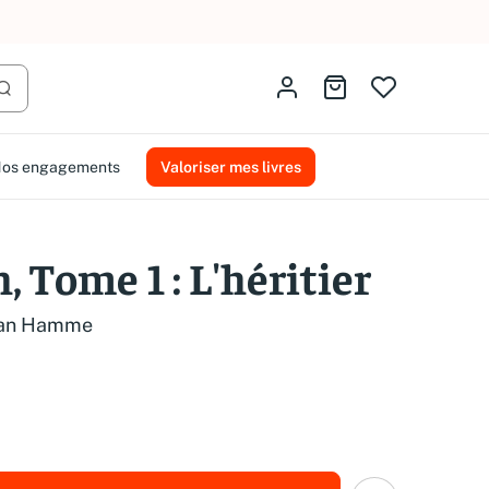
AMMAREAL.
Identifiez-vous
Aller au panier
Lancer la recherche
os engagements
Valoriser mes livres
 Tome 1 : L'héritier
Van Hamme