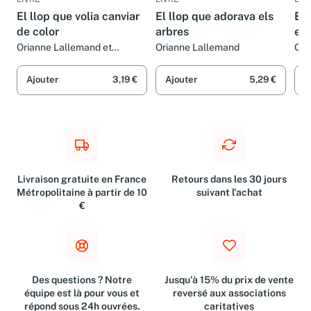
El llop que volia canviar
El llop que adorava els
El 
de color
arbres
el 
Orianne Lallemand et
Orianne Lallemand
Ori
Éléonore Thuillier
Ajouter
3,19 €
Ajouter
5,29 €
A
Livraison gratuite en France
Retours dans les 30 jours
Métropolitaine à partir de 10
suivant l'achat
€
Des questions ? Notre
Jusqu'à 15% du prix de vente
équipe est là pour vous et
reversé aux associations
répond sous 24h ouvrées.
caritatives