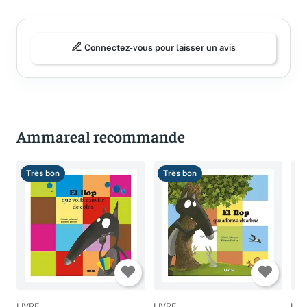
Connectez-vous pour laisser un avis
Ammareal recommande
Très bon
Très bon
T
LIVRE
LIVRE
LIV