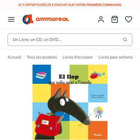
15 % OFFERTS DÈS 25 € D’ACHAT SUR VOTRE PREMIÈRE COMMANDE.
Fermer le menu
Identifiez-vous
Aller au p
Open menu
Livres d’occasion
Lancer 
Un Livre, un CD, un DVD...
CD d'occasion
Produits
Catégories
DVD d'occasion
Accueil
Tous les produits
Livres d’occasion
Livres pour enfants
Vinyles d'occasion
Partitions
Culture à 1 €
Vous n'avez pas trouvé l'article que vous cherchiez ?
Activez les notifications dans votre compte pour être alerté dès
Meilleures ventes
qu'il est en stock.
Nos engagements
Créer une alerte