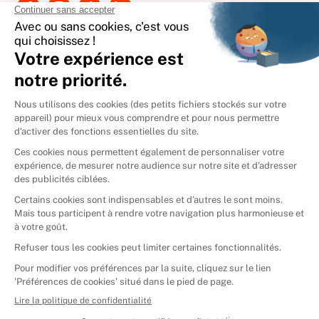
International
🇪🇸
Espagne
🇩🇪
Allemagne
🇮🇹
Italie
Donner vos livres
Ammareal © 2026