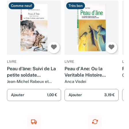
Comme neuf
Très bon
B
LIVRE
LIVRE
LIV
Peau d'âne: Suivi de La
Peau d'Ane: Ou la
Pe
petite soldate
Veritable Histoire
Cha
Del
américaine
Racontee Par...
Jean-Michel Rabeux et
Anca Visdei
Charles Perrault
Ajouter
1,00 €
Ajouter
3,19 €
A