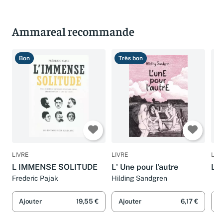
Ammareal recommande
Bon
Très bon
T
LIVRE
LIVRE
LIV
L IMMENSE SOLITUDE
L' Une pour l'autre
L' 
Frederic Pajak
Hilding Sandgren
Ajouter
19,55 €
Ajouter
6,17 €
A