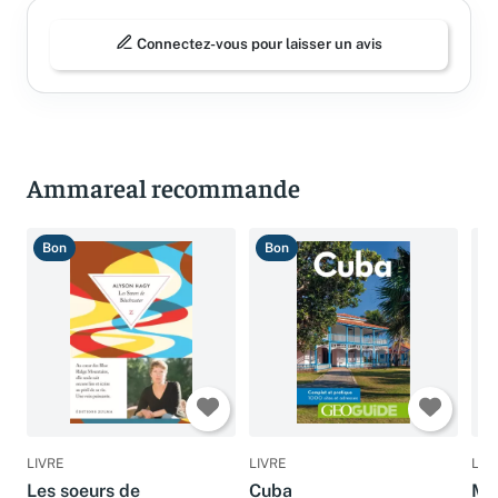
Connectez-vous pour laisser un avis
Ammareal recommande
Bon
Bon
B
LIVRE
LIVRE
LIV
Les soeurs de
Cuba
Ma