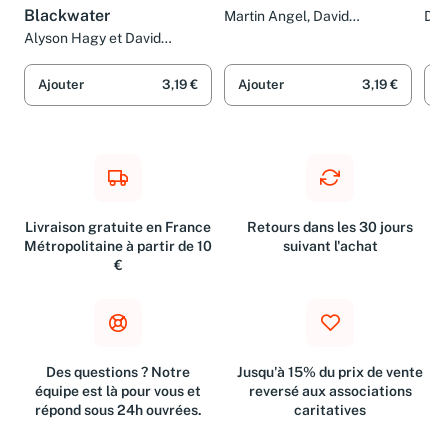
Blackwater
Martin Angel, David
Dav
Fauquemberg et Gilles
Alyson Hagy et David
Guérard
Fauquemberg
Ajouter
3,19 €
Ajouter
3,19 €
A
Livraison gratuite en France
Retours dans les 30 jours
Métropolitaine à partir de 10
suivant l'achat
€
Des questions ? Notre
Jusqu'à 15% du prix de vente
équipe est là pour vous et
reversé aux associations
répond sous 24h ouvrées.
caritatives