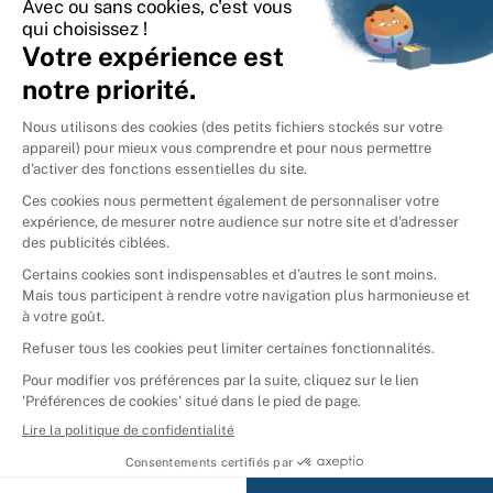
International
🇪🇸
Espagne
🇩🇪
Allemagne
🇮🇹
Italie
Donner vos livres
Ammareal © 2026