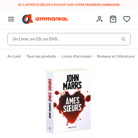
15 % OFFERTS DÈS 25 € D’ACHAT SUR VOTRE PREMIÈRE COMMANDE.
Fermer le menu
Identifiez-vous
Aller au p
Open menu
Livres d’occasion
Lancer 
Un Livre, un CD, un DVD...
CD d'occasion
Produits
Catégories
DVD d'occasion
Accueil
Tous les produits
Livres d’occasion
Romans et littérature
Vinyles d'occasion
Partitions
Culture à 1 €
Vous n'avez pas trouvé l'article que vous cherchiez ?
Activez les notifications dans votre compte pour être alerté dès
Meilleures ventes
qu'il est en stock.
Nos engagements
Créer une alerte