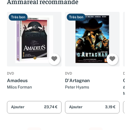
Ammareal recommande
Très bon
Très bon
T
DVD
DVD
DVD
Amadeus
D'Artagnan
Col
ang
Milos Forman
Peter Hyams
Mic
Ajouter
23,74 €
Ajouter
3,19 €
A