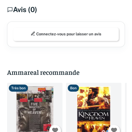
Avis (0)
Connectez-vous pour laisser un avis
Ammareal recommande
Très bon
Bon
T