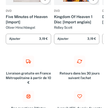
DVD
DVD
DVD
Five Minutes of Heaven
Kingdom Of Heaven 1
Da
[Import]
Disc [Import anglais]
[Im
Oliver Hirschbiegel
Ridley Scott
Ajouter
3,19 €
Ajouter
3,19 €
A
Livraison gratuite en France
Retours dans les 30 jours
Métropolitaine à partir de 10
suivant l'achat
€