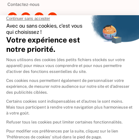
Contactez-nous
International
🇪🇸
Espagne
🇩🇪
Allemagne
🇮🇹
Italie
Donner vos livres