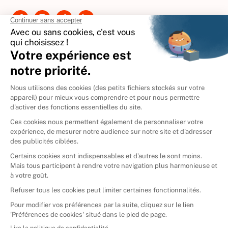
Contactez-nous
International
🇪🇸
Espagne
🇩🇪
Allemagne
🇮🇹
Italie
Donner vos livres