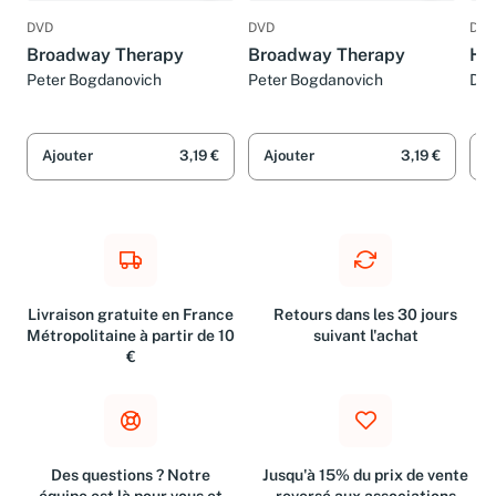
DVD
DVD
DVD
Broadway Therapy
Broadway Therapy
Ha
Peter Bogdanovich
Peter Bogdanovich
Dav
Ajouter
3,19 €
Ajouter
3,19 €
A
Livraison gratuite en France
Retours dans les 30 jours
Métropolitaine à partir de 10
suivant l'achat
€
Des questions ? Notre
Jusqu'à 15% du prix de vente