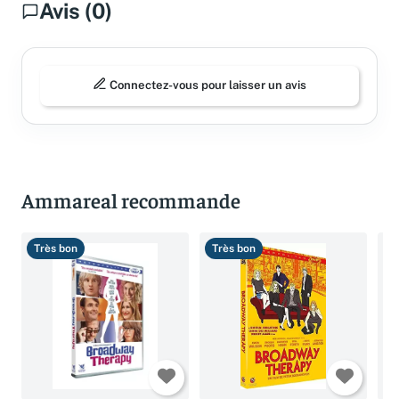
Avis (0)
Connectez-vous pour laisser un avis
Ammareal recommande
Très bon
Très bon
B