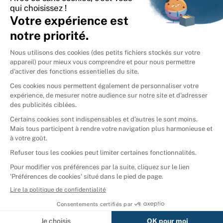
International
🇪🇸
Espagne
🇩🇪
Allemagne
🇮🇹
Italie
Donner vos livres
Ammareal © 2026
Afficher tous les résultats