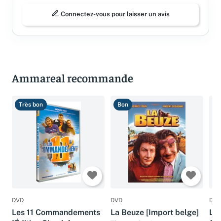
Connectez-vous pour laisser un avis
Ammareal recommande
Très bon
Bon
B
DVD
DVD
DVD
Les 11 Commandements
La Beuze [Import belge]
La 