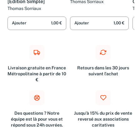
[Édition Simple]
Col
Thomas Sorriaux
Thomas Sorriaux
Tho
Ajouter
1,00 €
Ajouter
1,00 €
A
Livraison gratuite en France
Retours dans les 30 jours
Métropolitaine à partir de 10
suivant l'achat
€
Des questions ? Notre
Jusqu'à 15% du prix de vente
équipe est là pour vous et
reversé aux associations
répond sous 24h ouvrées.
caritatives