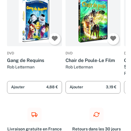
Bon
Bon
T
DVD
DVD
DVD
Gang de Requins
Chair de Poule-Le Film
Gan
Si
Rob Letterman
Rob Letterman
Rob
Ajouter
4,88 €
Ajouter
3,19 €
A