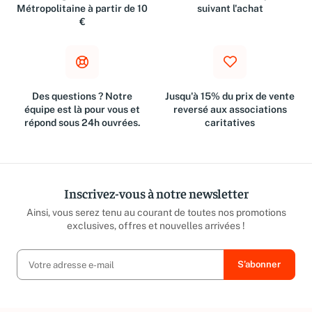
Livraison gratuite en France
Retours dans les 30 jours
Métropolitaine à partir de 10
suivant l'achat
€
Des questions ? Notre
Jusqu'à 15% du prix de vente
équipe est là pour vous et
reversé aux associations
répond sous 24h ouvrées.
caritatives
Inscrivez-vous à notre newsletter
Ainsi, vous serez tenu au courant de toutes nos promotions
exclusives, offres et nouvelles arrivées !