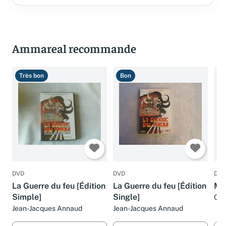
Ammareal recommande
Très bon
Bon
T
DVD
DVD
DVD
La Guerre du feu [Édition
La Guerre du feu [Édition
Ma
Simple]
Single]
Céd
Jean-Jacques Annaud
Jean-Jacques Annaud