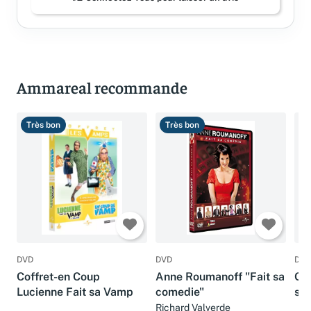
Ammareal recommande
Très bon
Très bon
T
DVD
DVD
DVD
Coffret-en Coup
Anne Roumanoff "Fait sa
Go
Lucienne Fait sa Vamp
comedie"
sa
Richard Valverde