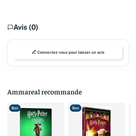
Avis (0)
Connectez-vous pour laisser un avis
Ammareal recommande
Bon
Bon
B