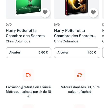
DVD
DVD
DVD
Harry Potter et la
Harry Potter et la
Har
Chambre des Secrets
Chambre des Secrets
sor
[Édition Spéciale]
Chris Columbus
Chris Columbus
Chr
Ajouter
5,60 €
Ajouter
1,00 €
A
Livraison gratuite en France
Retours dans les 30 jours
Métropolitaine à partir de 10
suivant l'achat
€