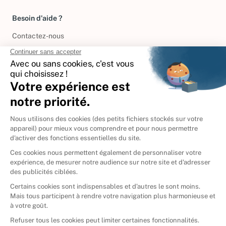
Besoin d'aide ?
Contactez-nous
International
🇪🇸
Espagne
🇩🇪
Allemagne
🇮🇹
Italie
Donner vos livres