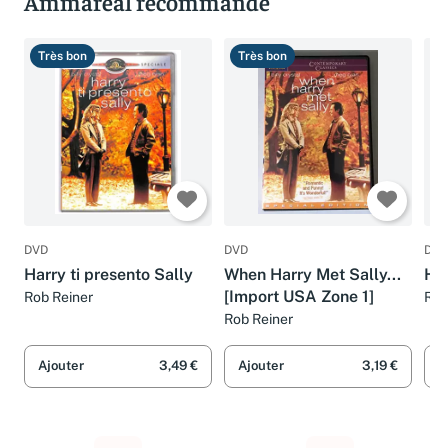
Ammareal recommande
Très bon
Très bon
B
DVD
DVD
DVD
Harry ti presento Sally
When Harry Met Sally...
Har
[Import USA Zone 1]
Rob Reiner
Rob
Rob Reiner
Ajouter
3,49 €
Ajouter
3,19 €
A