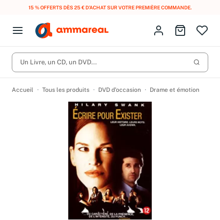
15 % OFFERTS DÈS 25 € D’ACHAT SUR VOTRE PREMIÈRE COMMANDE.
Fermer le menu
Identifiez-vous
Aller au p
Open menu
Livres d’occasion
Lancer 
Un Livre, un CD, un DVD...
CD d'occasion
Produits
Catégories
DVD d'occasion
Accueil
Tous les produits
DVD d'occasion
Drame et émotion
Vinyles d'occasion
Partitions
Culture à 1 €
Vous n'avez pas trouvé l'article que vous cherchiez ?
Activez les notifications dans votre compte pour être alerté dès
Meilleures ventes
qu'il est en stock.
Nos engagements
Créer une alerte