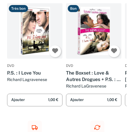
Très bon
Bon
T
DVD
DVD
DVD
P.S. : I Love You
The Boxset : Love &
P.S
Autres Drogues + P.S. : I
[Im
Richard Lagravenese
Love You
Richard LaGravenese
Ric
Ajouter
1,00 €
Ajouter
1,00 €
A