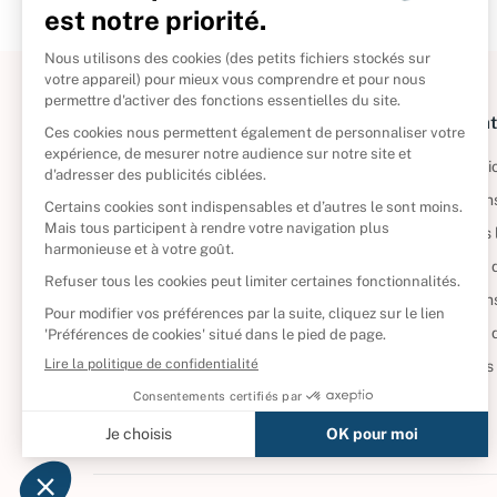
À propos
Informat
Politique de retour
Informatio
Reprendre vos livres
Condition
Qui sommes-nous ?
Mentions 
Foire aux questions
Politique 
Nos engagements
Condition
CD d'occasion
Politique
DVD d'occasion
Gérer vos
Livres d’occasion