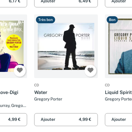
6,17 €
Ajouter
6,49 €
Ajouter
Très bon
Bon
CD
CD
ove-Digi
Water
Liquid Spirit
Gregory Porter
Gregory Porte
urray, Gregory
ts, Marc Cary,
ibu Shahid,
4,99 €
Ajouter
4,99 €
Ajouter
Ishmael Reed