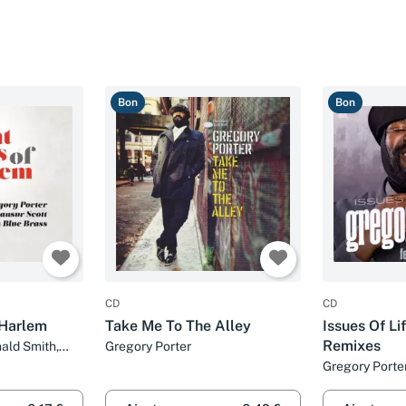
Bon
Bon
CD
CD
 Harlem
Take Me To The Alley
Issues Of Li
Remixes
ald Smith,
Gregory Porter
ul Zauners
Gregory Porte