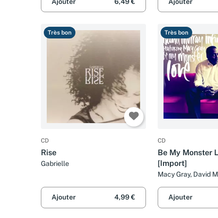
Ajouter
6,49 €
Ajouter
Très bon
Très bon
CD
CD
Rise
Be My Monster L
[Import]
Gabrielle
Macy Gray, David M
Porter, Nasheet Wai
Bobby Bradford, Jar
Ajouter
4,99 €
Ajouter
Abiodun Oyewole, 
et Robert Wilson