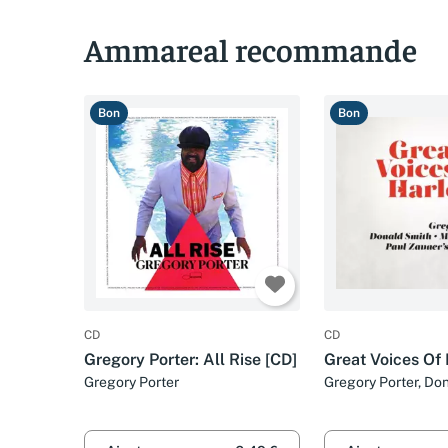
Ammareal recommande
Bon
Bon
CD
CD
Gregory Porter: All Rise [CD]
Great Voices Of
Gregory Porter
Gregory Porter, Don
Mansur Scott et Pa
Blue Brass