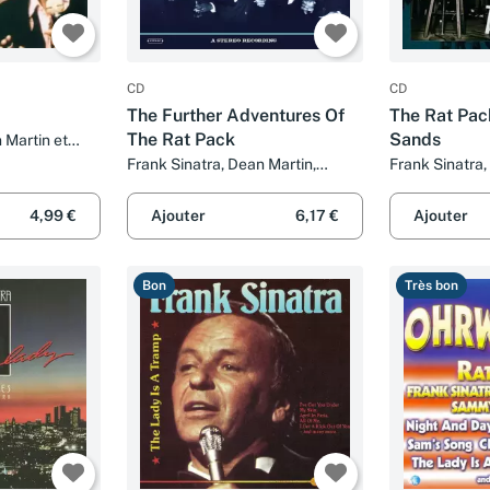
CD
CD
The Further Adventures Of
The Rat Pac
The Rat Pack
Sands
 Martin et
Frank Sinatra, Dean Martin,
Frank Sinatra,
Sammy Davis Jr. et The Rat Pack
Sammy Davis J
4,99 €
Ajouter
6,17 €
Ajouter
Bon
Très bon