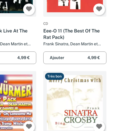
CD
k Live At The
Eee-O 11 (The Best Of The
Rat Pack)
 Dean Martin et
Frank Sinatra, Dean Martin et
r.
Sammy Davis Jr.
4,99 €
Ajouter
4,99 €
Très bon