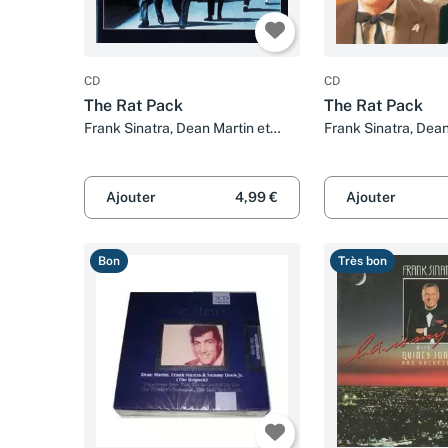
CD
CD
The Rat Pack
The Rat Pack
Frank Sinatra, Dean Martin et
Frank Sinatra, Dean
Sammy Davis Jr.
Sammy Davis Jr.
Ajouter
4,99 €
Ajouter
Bon
Très bon