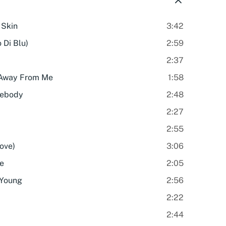
 Skin
3:42
 Di Blu)
2:59
2:37
 Away From Me
1:58
mebody
2:48
2:27
2:55
ove)
3:06
ve
2:05
 Young
2:56
2:22
2:44