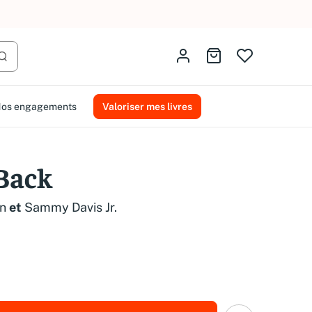
AMMAREAL.
Identifiez-vous
Aller au panier
Lancer la recherche
os engagements
Valoriser mes livres
 Back
n
et
Sammy Davis Jr.