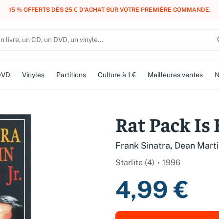
, DES POINTS, DES RÉCOMPENSES :
REJOIGNEZ GRATUITEMENT LE CLUB 
DVD
Vinyles
Partitions
Culture à 1 €
Meilleures ventes
N
Rat Pack Is
Frank Sinatra
,
Dean Marti
Starlite (4)
1996
4,99 €