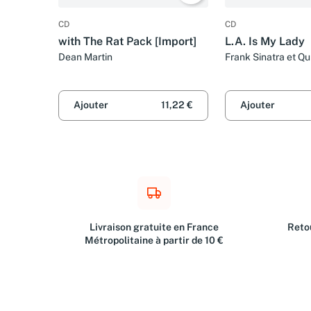
CD
CD
with The Rat Pack [Import]
L.A. Is My Lady
Dean Martin
Frank Sinatra et Qu
And His Orchestra
Ajouter
11,22 €
Ajouter
Livraison gratuite en France
Retou
Métropolitaine à partir de 10 €