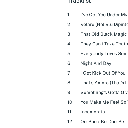
Tracklist
1
I've Got You Under My
2
Volare (Nel Blu Dipinto
3
That Old Black Magic
4
They Can't Take That
5
Everybody Loves So
6
Night And Day
7
I Get Kick Out Of You
8
That's Amore (That's L
9
Something's Gotta Gi
10
You Make Me Feel So
11
Innamorata
12
Oo-Shoo-Be-Doo-Be