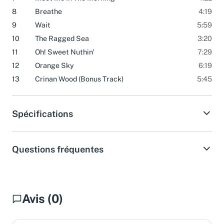
7
Meet Me In The Morning
4:22
8
Breathe
4:19
9
Wait
5:59
10
The Ragged Sea
3:20
11
Oh! Sweet Nuthin'
7:29
12
Orange Sky
6:19
13
Crinan Wood (Bonus Track)
5:45
Spécifications
Questions fréquentes
Avis (0)