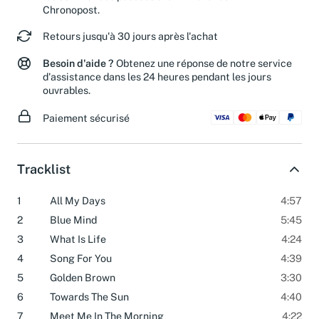
les commandes passées avant midi avec
Chronopost.
Retours jusqu'à 30 jours après l'achat
Besoin d'aide ?
Obtenez une réponse de notre service
d'assistance dans les 24 heures pendant les jours
ouvrables.
Paiement sécurisé
Tracklist
1
All My Days
4:57
2
Blue Mind
5:45
3
What Is Life
4:24
4
Song For You
4:39
5
Golden Brown
3:30
6
Towards The Sun
4:40