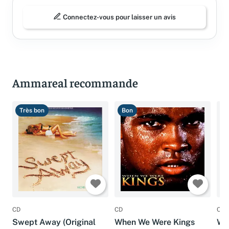
Connectez-vous pour laisser un avis
Ammareal recommande
Très bon
Bon
B
CD
CD
CD