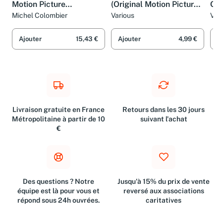
Swept Away (Original
When We Were Kings
We
Motion Picture
(Original Motion Picture
Ori
Soundtrack)
Soundtrack)
So
Michel Colombier
Various
Var
Ajouter
15,43 €
Ajouter
4,99 €
A
Livraison gratuite en France
Retours dans les 30 jours
Métropolitaine à partir de 10
suivant l'achat
€
Des questions ? Notre
Jusqu'à 15% du prix de vente
équipe est là pour vous et
reversé aux associations
répond sous 24h ouvrées.
caritatives