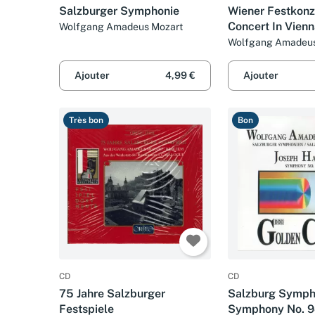
Salzburger Symphonie
Wiener Festkonze
Concert In Vien
Wolfgang Amadeus Mozart
Wolfgang Amadeus
Johann Strauss Jr., 
Schubert, Joseph H
Ajouter
4,99 €
Ajouter
Ludwig van Beetho
Très bon
Bon
CD
CD
75 Jahre Salzburger
Salzburg Symph
Festspiele
Symphony No. 