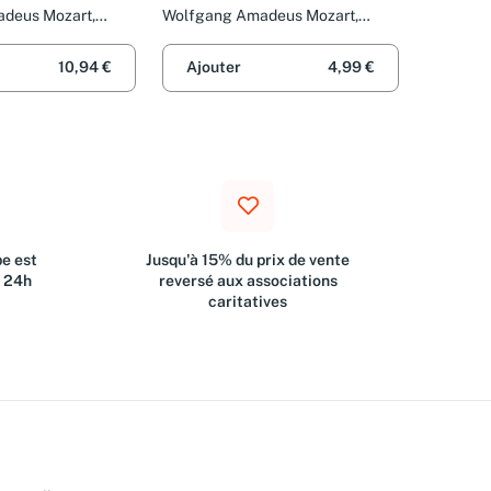
deus Mozart,
Wolfgang Amadeus Mozart,
as Reiser et
Capella Istropolitana et Richard
reigesang
Edlinger
10,94 €
Ajouter
4,99 €
e est
Jusqu'à 15% du prix de vente
s 24h
reversé aux associations
caritatives