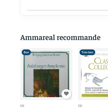
Ammareal recommande
Bon
Très bon
CD
CD