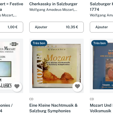
rt = Festive
Cherkassky in Salzburger
Salzburger 
na
1774
Wolfgang Amadeus Mozart,
Robert Schumann, Modest
 Mozart,
Wolfgang Ama
Mussorgsky, Frédéric Chopin,
Franz
Peter Neumann
Samuel Barber et Shura
aydn et
Kammerchor, M
1,00 €
Ajouter
10,35 €
Ajouter
Cherkassky
ven
Collegium Cla
Schneider (8)
Très bon
Très bon
CD
CD
onies /
Eine Kleine Nachtmusik &
Mozart Und 
94
Salzburg Symphonies
Volksmusik