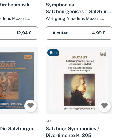
Kirchenmusik
Symphonies
Salzbourgeoises = Salzburg
Symphonies
deus Mozart,
Wolfgang Amadeus Mozart,
 (2), Kölner
Ensemble Instrumental De
aria Zedelius,
France et Philip Bride
12,94 €
Ajouter
4,99 €
ssicum et Klaus
Bon
CD
Die Salzburger
Salzburg Symphonies /
Divertimento K. 205