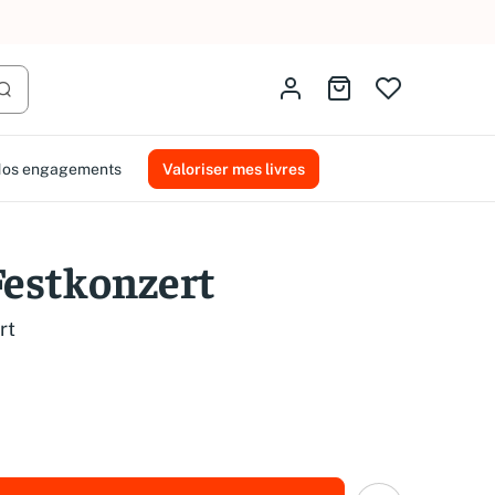
AMMAREAL.
Identifiez-vous
Aller au panier
Lancer la recherche
os engagements
Valoriser mes livres
Festkonzert
rt