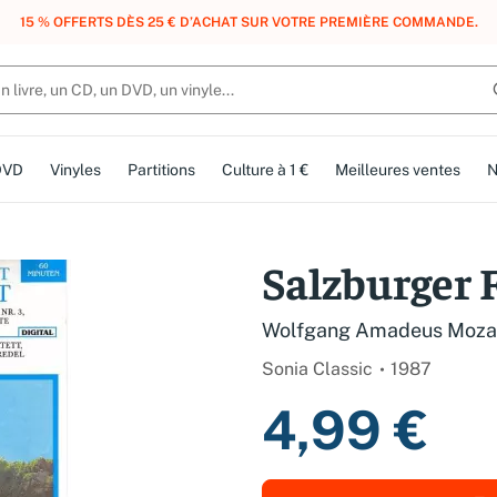
, DES POINTS, DES RÉCOMPENSES :
REJOIGNEZ GRATUITEMENT LE CLUB 
DVD
Vinyles
Partitions
Culture à 1 €
Meilleures ventes
N
Salzburger 
Wolfgang Amadeus Moza
Sonia Classic
1987
4,99 €