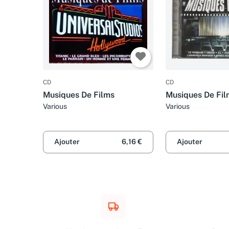
CD
CD
Musiques De Films
Musiques De Fil
Various
Various
Ajouter
6,16 €
Ajouter