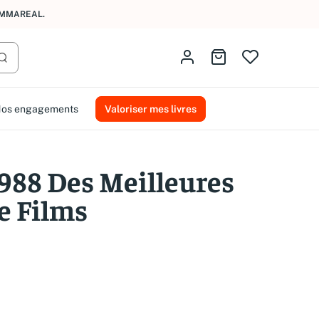
AMMAREAL.
Identifiez-vous
Aller au panier
Lancer la recherche
os engagements
Valoriser mes livres
1988 Des Meilleures
e Films