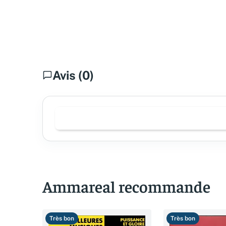
Avis (0)
Ammareal recommande
Très bon
Très bon