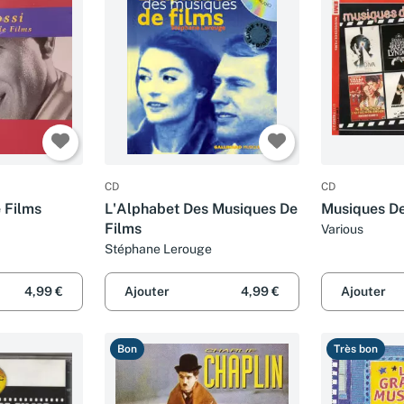
CD
CD
 Films
L'Alphabet Des Musiques De
Musiques De
Films
Various
Stéphane Lerouge
4,99 €
Ajouter
4,99 €
Ajouter
Bon
Très bon