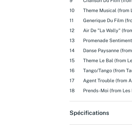
9
Chanson Du Film (from
10
Theme Musical (from L
11
Generique Du Film (fr
12
Air De "La Wally" (fro
13
Promenade Sentimenta
14
Danse Paysanne (from 
15
Theme Le Bal (from Le
16
Tango/Tango (from Ta
17
Agent Trouble (from A
18
Prends-Moi (from Les 
Spécifications