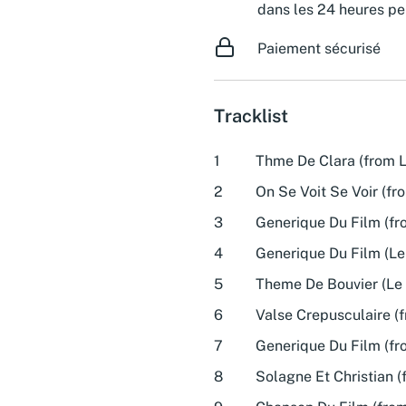
dans les 24 heures pe
Paiement sécurisé
Tracklist
1
Thme De Clara (from L
2
On Se Voit Se Voir (f
3
Generique Du Film (fr
4
Generique Du Film (Le
5
Theme De Bouvier (Le 
6
Valse Crepusculaire (
7
Generique Du Film (fr
8
Solagne Et Christian 