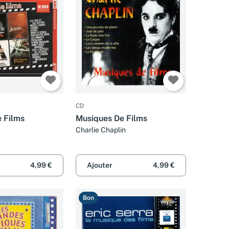
CD
 Films
Musiques De Films
Charlie Chaplin
4,99 €
Ajouter
4,99 €
Bon