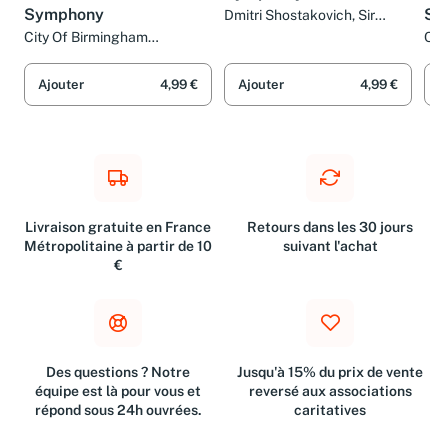
Cello Concerto / Cello
Symphony No.10
Hen
Symphony
So
Dmitri Shostakovich, Sir
Simon Rattle et Philharmonia
City Of Birmingham
Cit
Orchestra
Symphony Orchestra, Sir
Sym
Simon Rattle, Benjamin
Sim
Ajouter
4,99 €
Ajouter
4,99 €
A
Britten, Sir Edward Elgar et
Truls Mørk
Livraison gratuite en France
Retours dans les 30 jours
Métropolitaine à partir de 10
suivant l'achat
€
Des questions ? Notre
Jusqu'à 15% du prix de vente
équipe est là pour vous et
reversé aux associations
répond sous 24h ouvrées.
caritatives