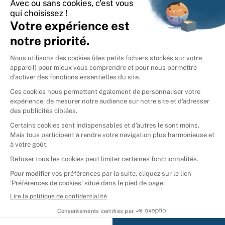
International
🇪🇸
Espagne
🇩🇪
Allemagne
🇮🇹
Italie
Donner vos livres
Ammareal © 2026