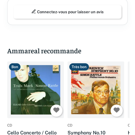
Connectez-vous pour laisser un avis
Ammareal recommande
Bon
Très bon
T
CD
CD
CD