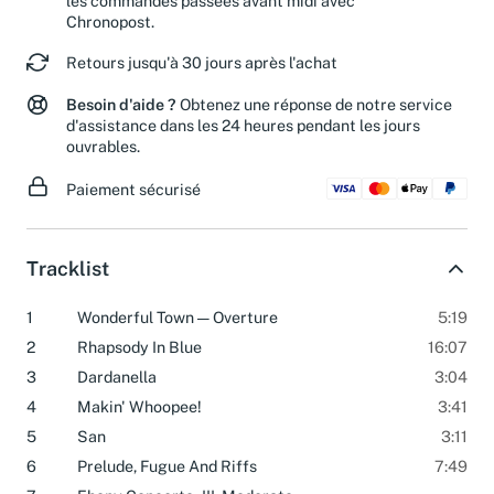
les commandes passées avant midi avec
Chronopost.
Retours jusqu'à 30 jours après l'achat
Besoin d'aide ?
Obtenez une réponse de notre service
d'assistance dans les 24 heures pendant les jours
ouvrables.
Paiement sécurisé
Tracklist
1
Wonderful Town — Overture
5:19
2
Rhapsody In Blue
16:07
3
Dardanella
3:04
4
Makin' Whoopee!
3:41
5
San
3:11
6
Prelude, Fugue And Riffs
7:49