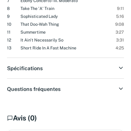
7
Ebony Concerto - III. Moderato
8
Take The 'A' Train
9:11
9
Sophisticated Lady
5:16
10
That Doo-Wah Thing
9:08
11
Summertime
3:27
12
It Ain't Necessarily So
3:31
13
Short Ride In A Fast Machine
4:25
Spécifications
Questions fréquentes
Avis (0)