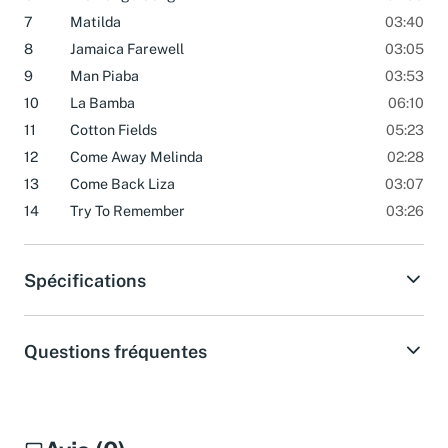
6
A Strange Song
02:33
7
Matilda
03:40
8
Jamaica Farewell
03:05
9
Man Piaba
03:53
10
La Bamba
06:10
11
Cotton Fields
05:23
12
Come Away Melinda
02:28
13
Come Back Liza
03:07
14
Try To Remember
03:26
Spécifications
Questions fréquentes