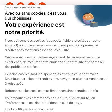
International
🇪🇸
Espagne
🇩🇪
Allemagne
🇮🇹
Italie
Donner vos livres