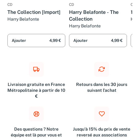
CD
CD
CD
The Collection [Import]
Harry Belafonte - The
10 
Collection
Harry Belafonte
Har
Harry Belafonte
Ajouter
4,99 €
Ajouter
4,99 €
A
Livraison gratuite en France
Retours dans les 30 jours
Métropolitaine à partir de 10
suivant l'achat
€
Des questions ? Notre
Jusqu'à 15% du prix de vente