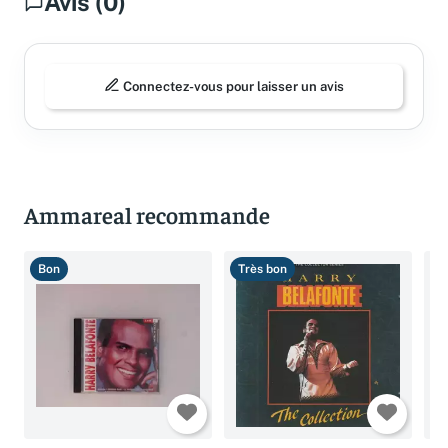
Avis (0)
Connectez-vous pour laisser un avis
Ammareal recommande
Bon
Très bon
B