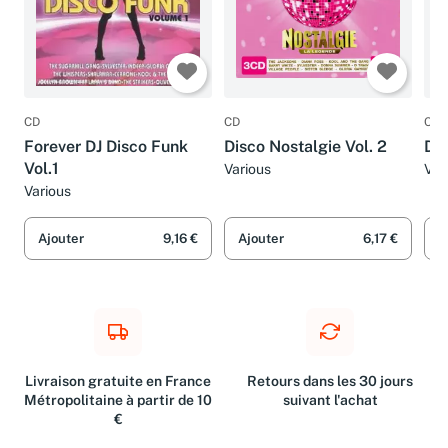
CD
CD
CD
Forever DJ Disco Funk
Disco Nostalgie Vol. 2
Dis
Vol.1
Various
Var
Various
Ajouter
9,16 €
Ajouter
6,17 €
A
Livraison gratuite en France
Retours dans les 30 jours
Métropolitaine à partir de 10
suivant l'achat
€