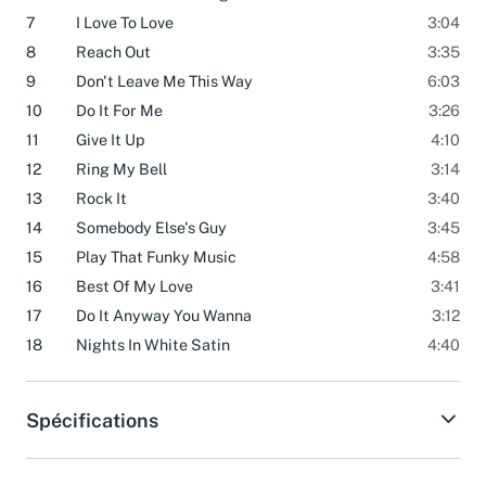
6
Blame It On The Boogie
3:29
7
I Love To Love
3:04
8
Reach Out
3:35
9
Don't Leave Me This Way
6:03
10
Do It For Me
3:26
11
Give It Up
4:10
12
Ring My Bell
3:14
13
Rock It
3:40
14
Somebody Else's Guy
3:45
15
Play That Funky Music
4:58
16
Best Of My Love
3:41
17
Do It Anyway You Wanna
3:12
18
Nights In White Satin
4:40
Spécifications