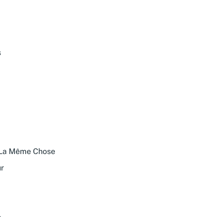
s
s La Même Chose
r