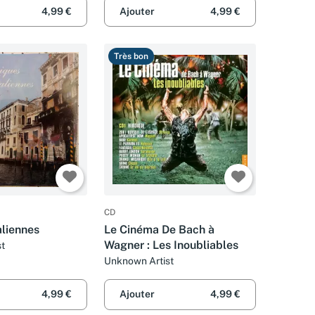
4,99 €
Ajouter
4,99 €
Très bon
CD
aliennes
Le Cinéma De Bach à
Wagner : Les Inoubliables
t
Unknown Artist
4,99 €
Ajouter
4,99 €