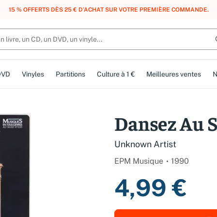
, DES POINTS, DES RÉCOMPENSES :
REJOIGNEZ GRATUITEMENT LE CLUB 
DVD
Vinyles
Partitions
Culture à 1 €
Meilleures ventes
N
Dansez Au 
Unknown Artist
EPM Musique
1990
4,99 €