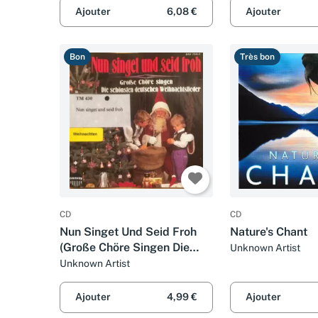
Ajouter
6,08 €
Ajouter
Bon
Très bon
CD
CD
Nun Singet Und Seid Froh
Nature's Chant
(Große Chöre Singen Die
Unknown Artist
Schönsten Deutschen
Unknown Artist
Weihnachtslieder)
Ajouter
4,99 €
Ajouter