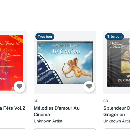
Très bon
Très bon
CD
CD
a Fête Vol.2
Mélodies D'amour Au
Splendeur D
Cinéma
Grégorien
Unknown Artist
Unknown Artis