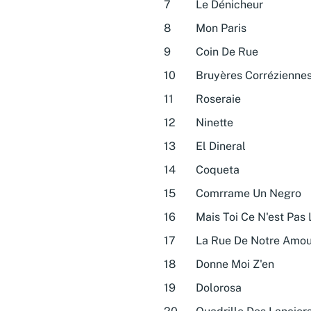
7
Le Dénicheur
8
Mon Paris
9
Coin De Rue
10
Bruyères Corrézienne
11
Roseraie
12
Ninette
13
El Dineral
14
Coqueta
15
Comrrame Un Negro
16
Mais Toi Ce N'est Pa
17
La Rue De Notre Amou
18
Donne Moi Z'en
19
Dolorosa