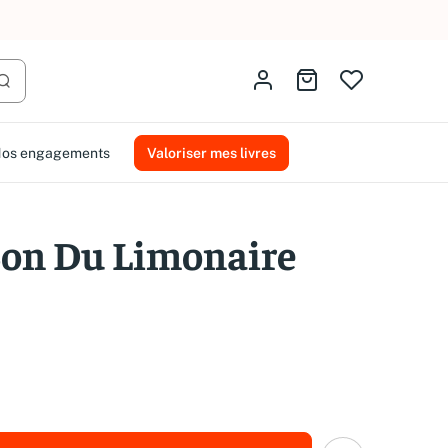
AMMAREAL.
Identifiez-vous
Aller au panier
Lancer la recherche
os engagements
Valoriser mes livres
Son Du Limonaire