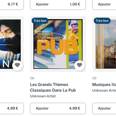
6,17 €
Ajouter
1,00 €
Ajouter
Très bon
Très bon
CD
CD
Les Grands Thèmes
Musiques It
Classiques Dans La Pub
Unknown Artis
Unknown Artist
4,99 €
Ajouter
4,99 €
Ajouter