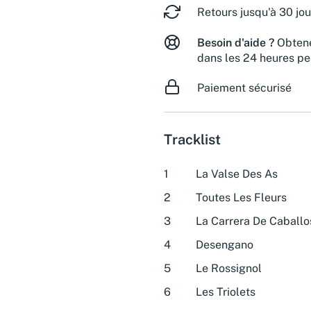
Retours jusqu'à 30 jou
Besoin d'aide ?
Obtene
dans les 24 heures pe
Paiement sécurisé
Tracklist
1
La Valse Des As
2
Toutes Les Fleurs
3
La Carrera De Caballo
4
Desengano
5
Le Rossignol
6
Les Triolets