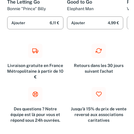
The Letting Go
Good to Go
Re
Bonnie "Prince" Billy
Elephant Man
Var
Ajouter
6,11 €
Ajouter
4,99 €
A
Livraison gratuite en France
Retours dans les 30 jours
Métropolitaine à partir de 10
suivant l'achat
€
Des questions ? Notre
Jusqu'à 15% du prix de vente
équipe est là pour vous et
reversé aux associations
répond sous 24h ouvrées.
caritatives