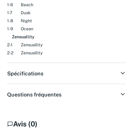
1-6
Beach
1-7
Dusk
1-8
Night
1-9
Ocean
Zensuallity
2-1
Zensuallity
2-2
Zensuallity
Spécifications
Questions fréquentes
Avis (0)