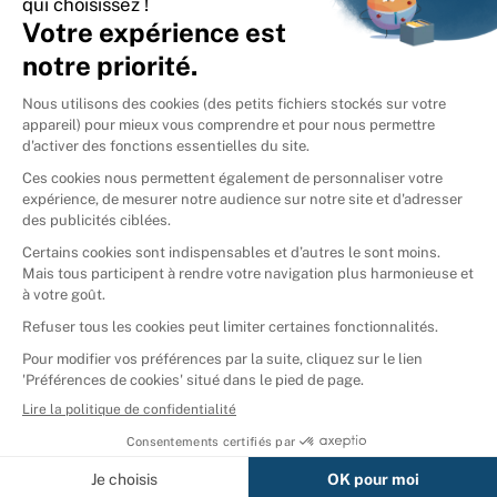
International
🇪🇸
Espagne
🇩🇪
Allemagne
🇮🇹
Italie
Donner vos livres
Ammareal © 2026
Afficher tous les résultats