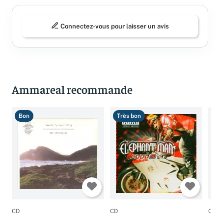
Connectez-vous pour laisser un avis
Ammareal recommande
Bon
Très bon
B
CD
CD
CD