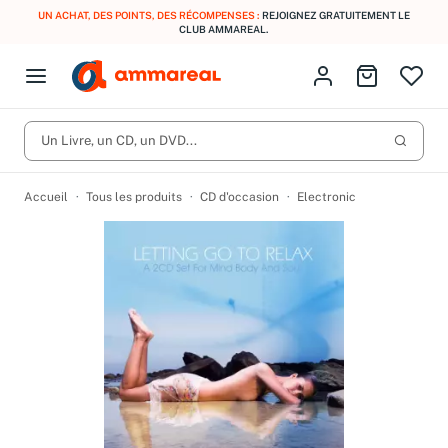
UN ACHAT, DES POINTS, DES RÉCOMPENSES :
REJOIGNEZ GRATUITEMENT LE
CLUB AMMAREAL.
Fermer le menu
Identifiez-vous
Aller au p
Open menu
Livres d’occasion
Lancer 
CD d'occasion
Un Livre, un CD, un DVD...
Produits
Catégories
DVD d'occasion
Accueil
Tous les produits
CD d'occasion
Electronic
Vinyles d'occasion
Partitions
Culture à 1 €
Vous n'avez pas trouvé l'article que vous cherchiez ?
Activez les notifications dans votre compte pour être alerté dès
Meilleures ventes
qu'il est en stock.
Nos engagements
Créer une alerte