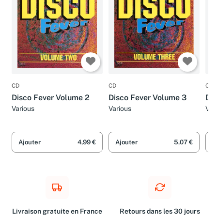
CD
CD
CD
Disco Fever Volume 2
Disco Fever Volume 3
Di
Various
Various
Var
Ajouter
4,99 €
Ajouter
5,07 €
A