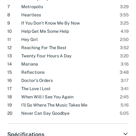
6
Do It Any Way You Wanna
2:26
7
Metropolis
3:29
8
Heartless
3:55
9
If You Don't Know Me By Now
3:25
10
Help Get Me Some Help
4:19
11
Hey Girl
2:50
12
Reaching For The Best
3:52
13
Twenty Four Hours A Day
3:20
14
Mariana
3:16
15
Reflections
3:48
16
Doctor's Orders
3:17
17
The Love I Lost
3:41
18
When Will I See You Again
2:45
19
I'll Go Where The Music Takes Me
5:16
20
Never Can Say Goodbye
5:05