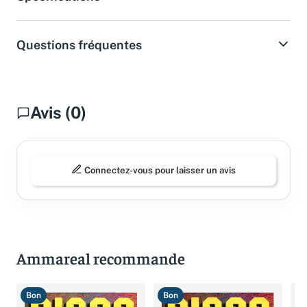
Spécifications
Questions fréquentes
Avis (0)
Connectez-vous pour laisser un avis
Ammareal recommande
Bon
Bon
B