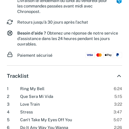
Livraison le lendemain du lundi au vendredi pour
les commandes passées avant midi avec
Chronopost.
Retours jusqu'à 30 jours après l'achat
Besoin d'aide ?
Obtenez une réponse de notre service
d'assistance dans les 24 heures pendant les jours
ouvrables.
Paiement sécurisé
Tracklist
1
Ring My Bell
6:24
2
Que Sera Mi Vida
5:15
3
Love Train
3:22
4
Stress
3:47
5
Can't Take My Eyes Off You
5:07