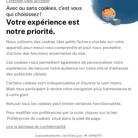
International
🇪🇸
Espagne
🇩🇪
Allemagne
🇮🇹
Italie
Donner vos livres
Ammareal © 2026