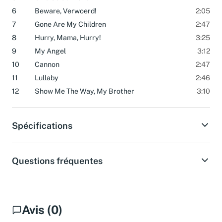
5
Give Us Our Land
2:27
6
Beware, Verwoerd!
2:05
7
Gone Are My Children
2:47
8
Hurry, Mama, Hurry!
3:25
9
My Angel
3:12
10
Cannon
2:47
11
Lullaby
2:46
12
Show Me The Way, My Brother
3:10
Spécifications
Questions fréquentes
Avis (0)