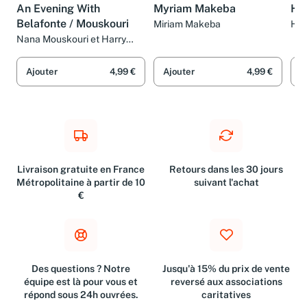
CD
CD
CD
An Evening With
Myriam Makeba
Har
Belafonte / Mouskouri
Miriam Makeba
Har
Nana Mouskouri et Harry
Belafonte
Ajouter
4,99 €
Ajouter
4,99 €
A
Livraison gratuite en France
Retours dans les 30 jours
Métropolitaine à partir de 10
suivant l'achat
€
Des questions ? Notre
Jusqu'à 15% du prix de vente
équipe est là pour vous et
reversé aux associations
répond sous 24h ouvrées.
caritatives