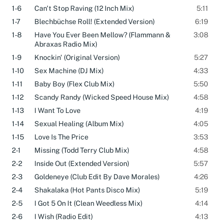
1-5
Passport To Heaven (New Version)
5:59
1-6
Can't Stop Raving (12 Inch Mix)
5:11
1-7
Blechbüchse Roll! (Extended Version)
6:19
1-8
Have You Ever Been Mellow? (Flammann &
3:08
Abraxas Radio Mix)
1-9
Knockin' (Original Version)
5:27
1-10
Sex Machine (DJ Mix)
4:33
1-11
Baby Boy (Flex Club Mix)
5:50
1-12
Scandy Randy (Wicked Speed House Mix)
4:58
1-13
I Want To Love
4:19
1-14
Sexual Healing (Album Mix)
4:05
1-15
Love Is The Price
3:53
2-1
Missing (Todd Terry Club Mix)
4:58
2-2
Inside Out (Extended Version)
5:57
2-3
Goldeneye (Club Edit By Dave Morales)
4:26
2-4
Shakalaka (Hot Pants Disco Mix)
5:19
2-5
I Got 5 On It (Clean Weedless Mix)
4:14