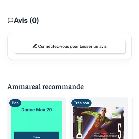
Avis (0)
Connectez-vous pour laisser un avis
Ammareal recommande
Bon
Très bon
T