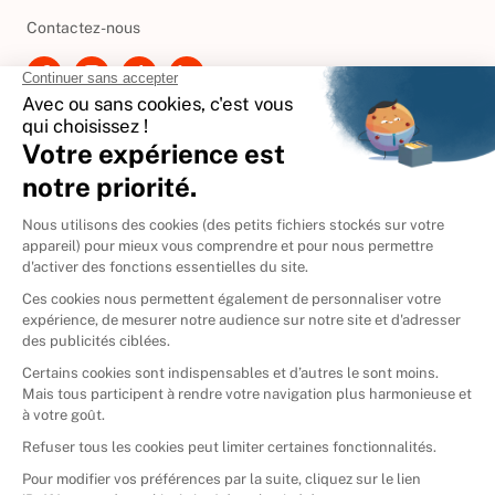
Besoin d'aide ?
Contactez-nous
International
🇪🇸
Espagne
🇩🇪
Allemagne
🇮🇹
Italie
Donner vos livres