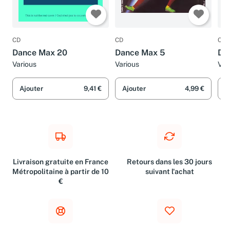
CD
CD
CD
Dance Max 20
Dance Max 5
Da
Various
Various
Var
Ajouter
9,41 €
Ajouter
4,99 €
A
Livraison gratuite en France
Retours dans les 30 jours
Métropolitaine à partir de 10
suivant l'achat
€