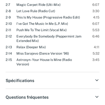
2-6
I Wish (Radio Edit)
4:13
2-7
Magic Carpet Ride (Ulti-Mix)
6:07
2-8
Let Love Rule (Radio Cut)
3:30
2-9
This Is My House (Progressive Radio Edit)
4:15
2-10
I've Got The Music In Me (L.P. Mix)
6:07
2-11
Push Me To The Limit (Vocal Mix)
5:53
2-12
Everybody Be Somebody (Peppermint Jam
6:46
Extended Mix)
2-13
Relax (Deeper Mix)
4:11
2-14
Miss Sarajevo (Dance Version '96)
5:32
2-15
Astrosyn - Your House Is Mine (Radio
3:45
Version)
Spécifications
Questions fréquentes