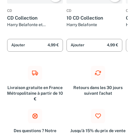
CD
CD
CD
CD Collection
10 CD Collection
Gol
Harry Belafonte et
Harry Belafonte
Har
Paralamas
Ajouter
4,99 €
Ajouter
4,99 €
A
Livraison gratuite en France
Retours dans les 30 jours
Métropolitaine à partir de 10
suivant l'achat
€