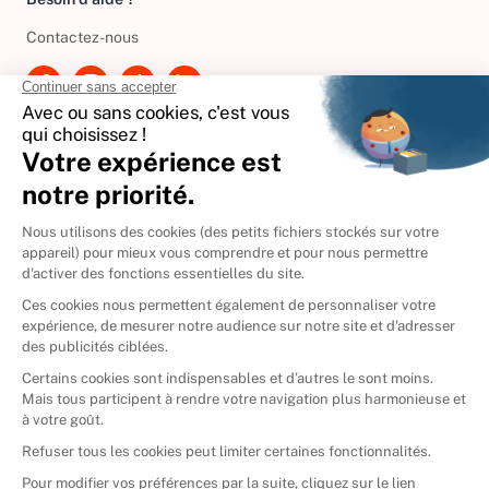
Besoin d'aide ?
Contactez-nous
International
🇪🇸
Espagne
🇩🇪
Allemagne
🇮🇹
Italie
Donner vos livres