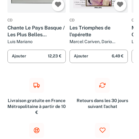
CD
CD
CD
Chante Le Pays Basque /
Les Triomphes de
Mes
Les Plus Belles
l'opérette
Ch
Opérettes De Francis
Luis Mariano
Marcel Cariven, Dario
Lui
Moreno, Manuel Rosenthal,
Lopez
Luis Mariano, Paul Bonneau,
Ajouter
12,23 €
Ajouter
6,49 €
A
Jésus Etcheverry, Henri Gui,
Multi-Artistes, Marius Coste
et Jacques Loreau
Livraison gratuite en France
Retours dans les 30 jours
Métropolitaine à partir de 10
suivant l'achat
€