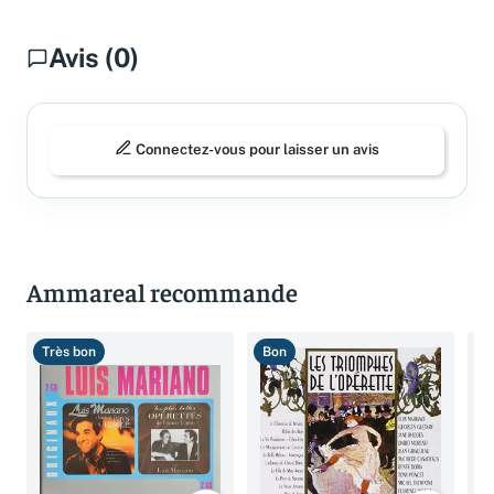
Avis (0)
Connectez-vous pour laisser un avis
Ammareal recommande
Très bon
Bon
B