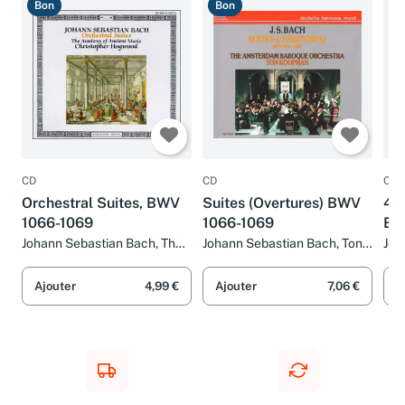
Bon
Bon
B
CD
CD
CD
Orchestral Suites, BWV
Suites (Overtures) BWV
4 O
1066-1069
1066-1069
BW
10
Johann Sebastian Bach, The
Johann Sebastian Bach, Ton
Joh
Academy Of Ancient Music
Koopman et The Amsterdam
Mus
et Christopher Hogwood
Baroque Orchestra
Rei
Ajouter
4,99 €
Ajouter
7,06 €
A