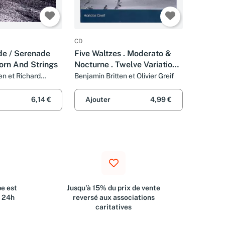
CD
de / Serenade
Five Waltzes . Moderato &
orn And Strings
Nocturne . Twelve Variations
. Night-Piece
en et Richard
Benjamin Britten et Olivier Greif
6,14 €
Ajouter
4,99 €
e est
Jusqu'à 15% du prix de vente
s 24h
reversé aux associations
caritatives