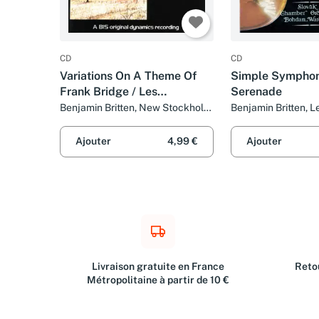
CD
CD
Variations On A Theme Of
Simple Symphony
Frank Bridge / Les
Serenade
Illuminations / Lachrymae
Benjamin Britten, New Stockholm
Benjamin Britten, L
Chamber Orchestra et Péter
Eugen Suchoň, Sl
Csaba
Orchestra et Bohd
Ajouter
4,99 €
Ajouter
Livraison gratuite en France
Retou
Métropolitaine à partir de 10 €