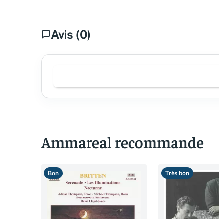
Avis (0)
Ammareal recommande
Bon
Très bon