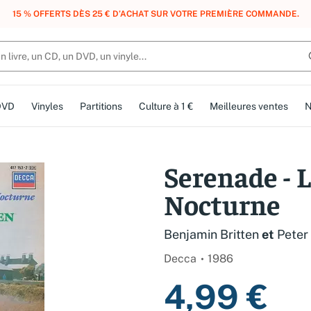
, DES POINTS, DES RÉCOMPENSES :
REJOIGNEZ GRATUITEMENT LE CLUB 
DVD
Vinyles
Partitions
Culture à 1 €
Meilleures ventes
N
Serenade - L
Nocturne
Benjamin Britten
et
Peter
Decca
1986
4,99 €