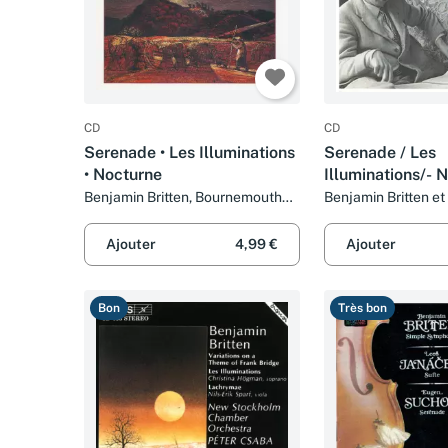
CD
CD
Serenade • Les Illuminations
Serenade / Les
• Nocturne
Illuminations/- 
Benjamin Britten, Bournemouth
Benjamin Britten et
Sinfonietta, David Lloyd-Jones,
Michael Thompson (2) et Adrian
Ajouter
4,99 €
Ajouter
Thompson
Bon
Très bon