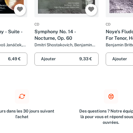
CD
CD
 - Suite -
Symphony No. 14 -
Noye's Flud
Nocturne, Op. 60
For Tenor, H
eoš Janáček,
Dmitri Shostakovich, Benjamin
Benjamin Britt
ovak Chamber
Britten, English Chamber
Hickox
an Warchal
Orchestra, Galina Vishnevskaya,
6,49 €
Ajouter
9,33 €
Ajouter
Peter Pears et Mark Rezhetin
rs dans les 30 jours suivant
Des questions ? Notre équip
l'achat
là pour vous et répond sou
ouvrées.