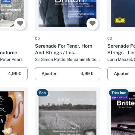
CD
CD
Serenade For Tenor, Horn
Serenade Fo
Nocturne
And Strings / Les
Strings - Les
Illuminations / Nocturne
The Young P
 Peter Pears
Sir Simon Rattle, Benjamin Britten,
Lorin Maazel, C
Berliner Philharmoniker, Ian
Benjamin Britt
The Orchest
Bostridge et Radek Baborák
Dale Cleveng
4,99 €
Ajouter
4,99 €
Ajouter
Bon
Très bon