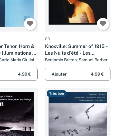
CD
r Tenor, Horn &
Knoxville: Summer of 1915 -
 Illuminations -
Les Nuits d'été - Les
erson's Guide To
Illuminations
arlo Maria Giulini,
Benjamin Britten, Samuel Barber,
en, Robert Tear et
Hector Berlioz, Orchestre
ra
er
Philharmonique De Liège, Paul
4,99 €
Ajouter
4,99 €
Daniel et Anne-Catherine Gillet
Très bon