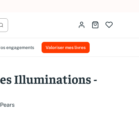
AMMAREAL.
Identifiez-vous
Aller au panier
Lancer la recherche
os engagements
Valoriser mes livres
es Illuminations -
 Pears