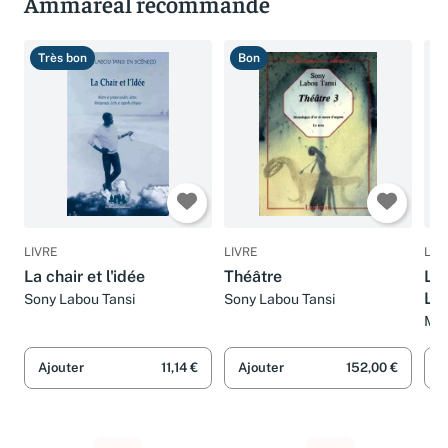
Ammareal recommande
Très bon
Bon
B
LIVRE
LIVRE
LIV
La chair et l'idée
Théâtre
Les
Lo
Sony Labou Tansi
Sony Labou Tansi
Mar
Ajouter
11,14 €
Ajouter
152,00 €
A