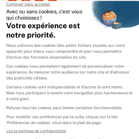
International
🇪🇸
Espagne
🇩🇪
Allemagne
🇮🇹
Italie
Donner vos livres