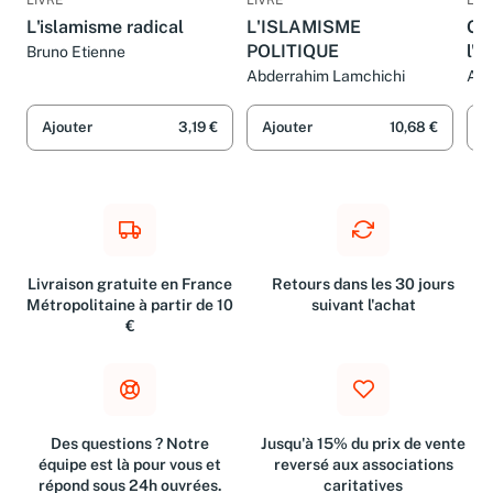
LIVRE
LIVRE
LIV
L'islamisme radical
L'ISLAMISME
Géo
POLITIQUE
l'i
Bruno Etienne
Abderrahim Lamchichi
Abd
Ajouter
3,19 €
Ajouter
10,68 €
A
Livraison gratuite en France
Retours dans les 30 jours
Métropolitaine à partir de 10
suivant l'achat
€
Des questions ? Notre
Jusqu'à 15% du prix de vente
équipe est là pour vous et
reversé aux associations