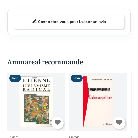
Avis (0)
Connectez-vous pour laisser un avis
Ammareal recommande
Bon
Bon
T