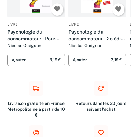
LIVRE
LIVRE
LIV
Psychologie du
Psychologie du
100
consommateur : Pour
consommateur - 2e éd:
en 
mieux comprendre
pour mieux comprendre
co
Nicolas Guéguen
Nicolas Guéguen
Nic
comment on vous
comment on vous
mi
influence
influence
co
Ajouter
3,19 €
Ajouter
3,19 €
A
inf
Livraison gratuite en France
Retours dans les 30 jours
Métropolitaine à partir de 10
suivant l'achat
€