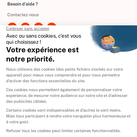
Besoin d'aide ?
Contactez-nous
International
🇪🇸
Espagne
🇩🇪
Allemagne
🇮🇹
Italie
Donner vos livres