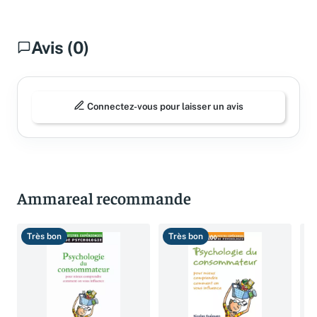
Avis (0)
Connectez-vous pour laisser un avis
Ammareal recommande
Très bon
Très bon
T