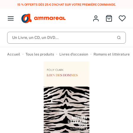
15 % OFFERTS DÈS 25 € D’ACHAT SUR VOTRE PREMIÈRE COMMANDE.
Fermer le menu
Identifiez-vous
Aller au p
Open menu
Livres d’occasion
Lancer 
Un Livre, un CD, un DVD...
CD d'occasion
Produits
Catégories
DVD d'occasion
Accueil
Tous les produits
Livres d’occasion
Romans et littérature
Vinyles d'occasion
Partitions
Culture à 1 €
Vous n'avez pas trouvé l'article que vous cherchiez ?
Activez les notifications dans votre compte pour être alerté dès
Meilleures ventes
qu'il est en stock.
Nos engagements
Créer une alerte