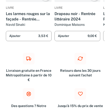
LIVRE
LIVRE
LIV
Les larmes rouges sur la
Drapeau noir - Rentrée
La
façade - Rentrée
littéraire 2024
Ren
littéraire 2024
Navid Sinaki
Dominique Maisons
Kir
Sar
Ajouter
3,53 €
Ajouter
9,00 €
A
Livraison gratuite en France
Retours dans les 30 jours
Métropolitaine à partir de 10
suivant l'achat
€
Des questions ? Notre
Jusqu'à 15% du prix de vente