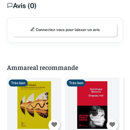
Avis (0)
Connectez-vous pour laisser un avis
Ammareal recommande
Très bon
Très bon
T