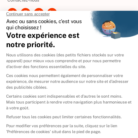
Contactez-nous
International
🇪🇸
Espagne
🇩🇪
Allemagne
🇮🇹
Italie
Donner vos livres