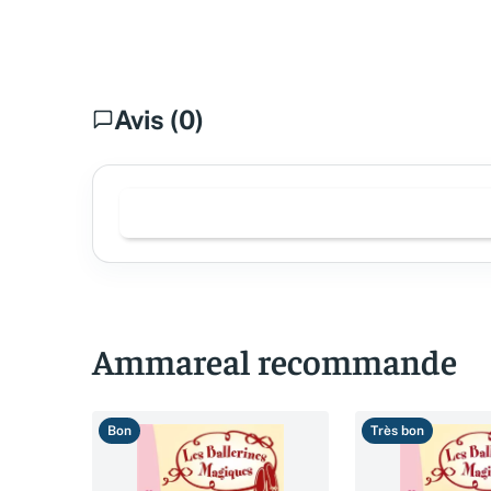
Avis (0)
Ammareal recommande
Bon
Très bon