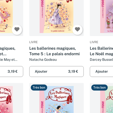
LIVRE
LIVRE
agiques,
Les ballerines magiques,
Les Ballerin
et
Tome 5 : Le palais endormi
Le Noël ma
ie May et
Natacha Godeau
Darcey Bussel
Godeau
3,19 €
Ajouter
3,19 €
Ajouter
Très bon
Très bon