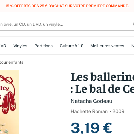
, DES POINTS, DES RÉCOMPENSES :
REJOIGNEZ GRATUITEMENT LE CLUB 
DVD
Vinyles
Partitions
Culture à 1 €
Meilleures ventes
N
 pour enfants
Les balleri
: Le bal de 
Natacha Godeau
Hachette Roman
2009
3,19 €