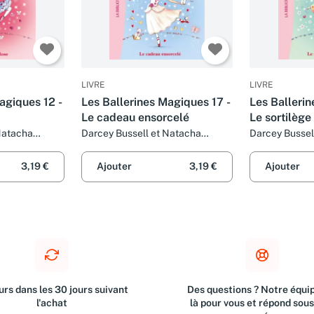
LIVRE
LIVRE
agiques 12 -
Les Ballerines Magiques 17 -
Les Balleri
Le cadeau ensorcelé
Le sortilège
Natacha
Darcey Bussell et Natacha
Darcey Bussel
Godeau
Godeau
3,19 €
Ajouter
3,19 €
Ajouter
rs dans les 30 jours suivant
Des questions ? Notre équip
l'achat
là pour vous et répond sou