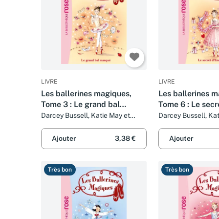
LIVRE
LIVRE
Les ballerines magiques,
Les ballerines m
Tome 3 : Le grand bal
Tome 6 : Le secr
masqué
d'Enchantia
Darcey Bussell, Katie May et
Darcey Bussell, Kat
Natacha Godeau
Natacha Godeau
Ajouter
3,38 €
Ajouter
Très bon
Très bon