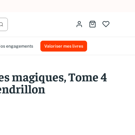
AMMAREAL.
Identifiez-vous
Aller au panier
Lancer la recherche
os engagements
Valoriser mes livres
nes magiques, Tome 4
Cendrillon