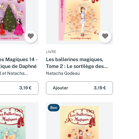
LIVRE
es Magiques 14 -
Les ballerines magiques,
gique de Daphné
Tome 2 : Le sortilège des
neiges
l et Natacha
Natacha Godeau
3,19 €
Ajouter
3,19 €
Bon